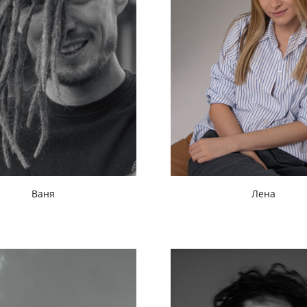
Ваня
Лена